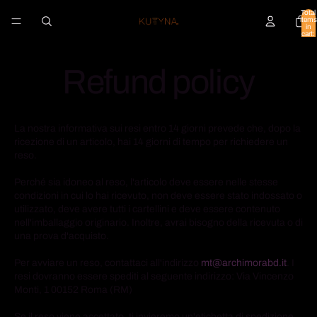
Total
items
in
cart:
0
Refund policy
La nostra informativa sui resi entro 14 giorni prevede che, dopo la
ricezione di un articolo, hai 14 giorni di tempo per richiedere un
reso.
Perché sia idoneo al reso, l'articolo deve essere nelle stesse
condizioni in cui lo hai ricevuto, non deve essere stato indossato o
utilizzato, deve avere tutti i cartellini e deve essere contenuto
nell'imballaggio originario. Inoltre, avrai bisogno della ricevuta o di
una prova d'acquisto.
Per avviare un reso, contattaci all'indirizzo
mt@archimorabd.it
. I
resi dovranno essere spediti al seguente indirizzo: Via Vincenzo
Monti, 1 00152 Roma (RM)
Se il reso viene accettato, ti invieremo un'etichetta di spedizione