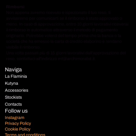
Rimborsi
Non appena avremo ricevuto e ispezionato il tuo reso, ti
avviseremo per comunicarti se il rimborso è stato approvato o
meno. In caso di approvazione, entro 10 giorni lavorativi riceverai
il rimborso in automatico attraverso il metodo di pagamento
originario. Potrebbe volerci del tempo prima che la banca o la
società che ha emesso la carta di credito elaborino e rendano
visibile il rimborso.
Una volta passati più di 15 giorni lavorativi dall'approvazione del
reso, contattaci all'indirizzo mt@archimorabd.it.
Naviga
La Flaminia
Kutyna
Accessories
Stockists
Contacts
Follow us
Privacy policy
Instagram
Privacy Policy
Refund policy
Cookie Policy
Terms of service
Terms and conditions